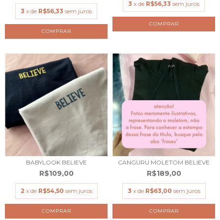
3
x de
R$56,33
sem juros
3
x de
R$56,33
sem juros
COMPRAR
COMPRAR
BABYLOOK BELIEVE
CANGURU MOLETOM BELIEVE
R$109,00
R$189,00
2
x de
R$54,50
sem juros
3
x de
R$63,00
sem juros
COMPRAR
COMPRAR