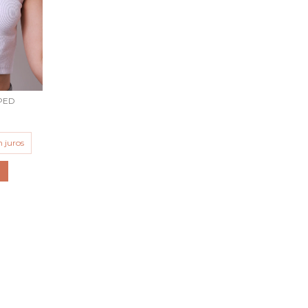
PED
 juros