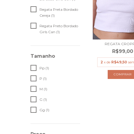
Regata Preta Bordado
Cereja (1)
Regata Preto Bordado
Girls Can (1)
REGATA CROP
R$99,00
Tamanho
2
x de
R$49,50
sem
Pp (1)
COMPRAR
P (1)
M (1)
G (1)
Gg (1)