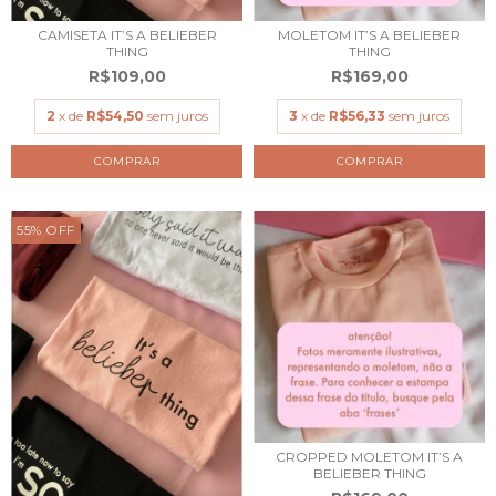
CAMISETA IT’S A BELIEBER
MOLETOM IT’S A BELIEBER
THING
THING
R$109,00
R$169,00
2
x de
R$54,50
sem juros
3
x de
R$56,33
sem juros
COMPRAR
COMPRAR
55
%
OFF
CROPPED MOLETOM IT’S A
BELIEBER THING