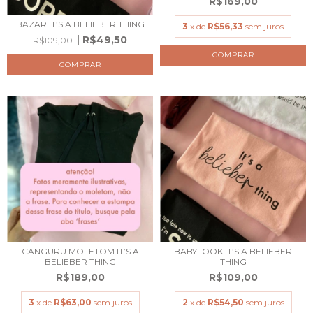
R$169,00
BAZAR IT’S A BELIEBER THING
3
x de
R$56,33
sem juros
R$49,50
R$109,00
COMPRAR
COMPRAR
CANGURU MOLETOM IT’S A
BABYLOOK IT’S A BELIEBER
BELIEBER THING
THING
R$189,00
R$109,00
3
x de
R$63,00
sem juros
2
x de
R$54,50
sem juros