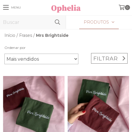
MENU
0
PRODUTOS
Início
/
Frases
/
Mrs Brightside
Ordenar por
FILTRAR