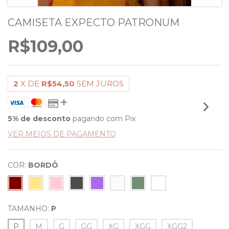
CAMISETA EXPECTO PATRONUM
R$109,00
2
X DE
R$54,50
SEM JUROS
5% de desconto
pagando com Pix
VER MEIOS DE PAGAMENTO
COR:
BORDÔ
TAMANHO:
P
P
M
G
GG
XG
XGG
XGG2