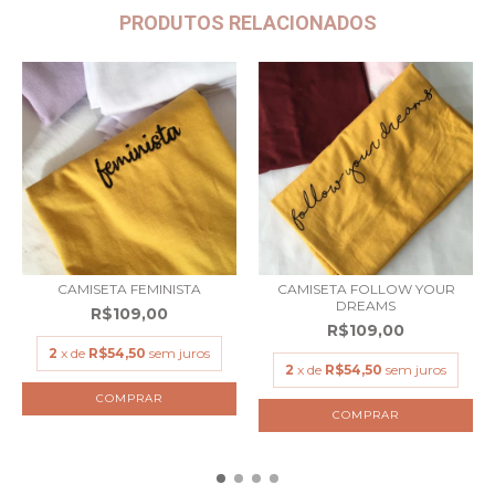
PRODUTOS RELACIONADOS
CAMISETA FOLLOW YOUR
CAMISETA FEMINISTA
DREAMS
R$109,00
R$109,00
2
x de
R$54,50
sem juros
2
x de
R$54,50
sem juros
COMPRAR
COMPRAR