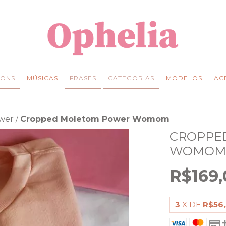
ONS
MÚSICAS
FRASES
CATEGORIAS
MODELOS
AC
ower
Cropped Moletom Power Womom
/
CROPPE
WOMO
R$169,
3
X DE
R$56