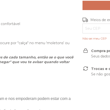
Entregas para o
Meios de e
 confortável
Não sei meu CEP
cure por "calça" no menu 'moletons' ou
Compra p
Seus dados
 de cada tamanho, então se o que você
egar" que vou te avisar quando voltar
Trocas e 
Se não gos
ivam e nos empoderam podem estar com a