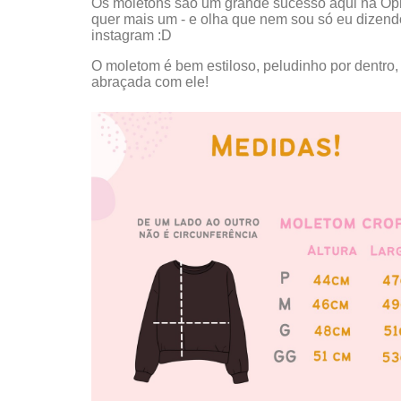
Os moletons são um grande sucesso aqui na Op
quer mais um - e olha que nem sou só eu dizend
instagram :D
O moletom é bem estiloso, peludinho por dentro,
abraçada com ele!