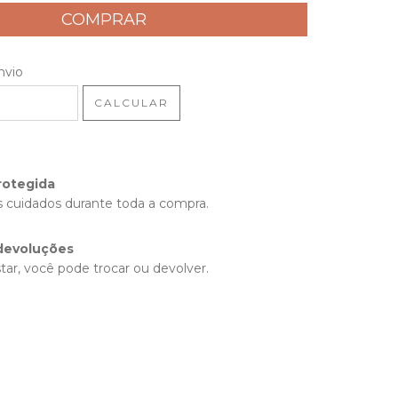
 CEP:
ALTERAR CEP
nvio
CALCULAR
rotegida
 cuidados durante toda a compra.
devoluções
tar, você pode trocar ou devolver.